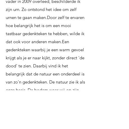
vader in 2009 overleed, beschilderde ik
zijn urn. Zo ontstond het idee om zelf
urnen te gaan maken.Door zelf te ervaren
hoe belangrijk het is om een mooi
tastbaar gedenkteken te hebben, wilde ik
dat ook voor anderen maken.Een
gedenkteken waarbij je een warm gevoel
krijgt als je er naar kijkt, zonder direct 'de
dood' te zien. Daarbij vind ik het
belangrijk dat de natuur een onderdeel is
van zo'n gedenkteken. De natuur zie ik als
onze basis. De bodem waar wij op zijn
ontstaan. Waar we ons hele leven waren
en waar we uiteindelijk weer naar
terugkeren.​​​​