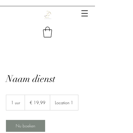
Naam dienst
19,99
euro
1 uur
1
€ 19,99
Location 1
u
u
Nu boeken