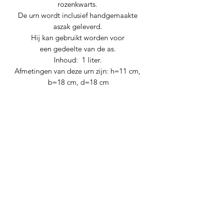
rozenkwarts.
De urn wordt inclusief handgemaakte
aszak geleverd.
Hij kan gebruikt worden voor
een gedeelte van de as.
Inhoud: 1 liter.
Afmetingen van deze urn zijn: h=11 cm,
b=18 cm, d=18 cm
Nog geen beoordelingen
Deel je mening. Wees de eerste die een
beoordeling achterlaat.
Geef een beoordeling
Levana urnen