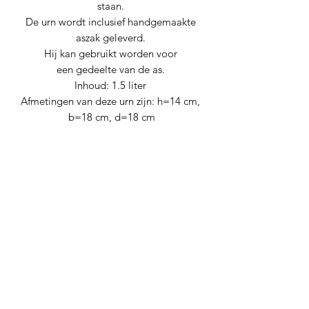
staan.
De urn wordt inclusief handgemaakte
aszak geleverd.
Hij kan gebruikt worden voor
een gedeelte van de as.
Inhoud: 1.5 liter
Afmetingen van deze urn zijn: h=14 cm,
b=18 cm, d=18 cm
Nog geen beoordelingen
Deel je mening. Wees de eerste die een
beoordeling achterlaat.
Geef een beoordeling
Levana urnen