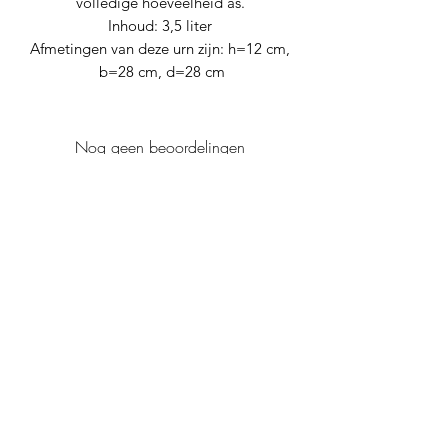
volledige hoeveelheid as.
Inhoud: 3,5 liter
Afmetingen van deze urn zijn: h=12 cm,
b=28 cm, d=28 cm
Nog geen beoordelingen
Deel je mening. Wees de eerste die een
beoordeling achterlaat.
Geef een beoordeling
Levana urnen
info@levana-urnen.nl
+31614977091