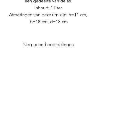
een gedeelte van de as.
Inhoud: 1 liter
Afmetingen van deze urn zijn: h=11 cm,
b=18 cm, d=18 cm
Nog geen beoordelingen
Deel je mening. Wees de eerste die een
beoordeling achterlaat.
Geef een beoordeling
Levana urnen
info@levana-urnen.nl
+31614977091