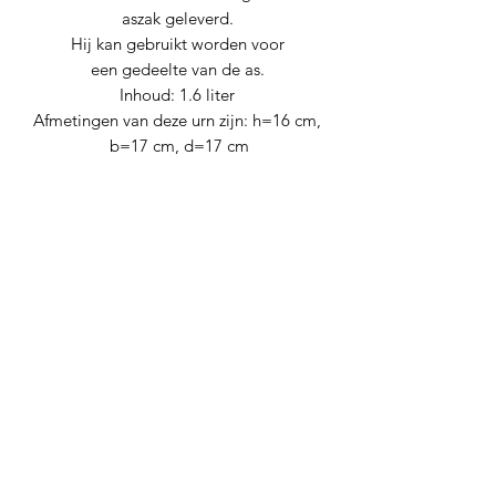
aszak geleverd.
Hij kan gebruikt worden voor
een gedeelte van de as.
Inhoud: 1.6 liter
Afmetingen van deze urn zijn: h=16 cm,
b=17 cm, d=17 cm
Nog geen beoordelingen
Deel je mening. Wees de eerste die een
beoordeling achterlaat.
Geef een beoordeling
Levana urnen