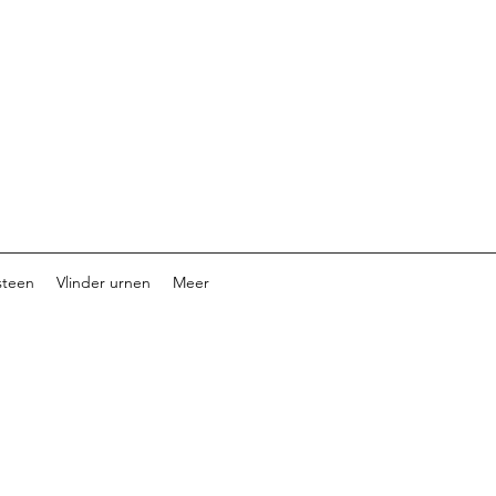
steen
Vlinder urnen
Meer