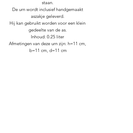
staan.
De urn wordt inclusief handgemaakt
aszakje geleverd.
Hij kan gebruikt worden voor een klein
gedeelte van de as.
Inhoud: 0.25 liter
Afmetingen van deze urn zijn: h=11 cm,
b=11 cm, d=11 cm
Nog geen beoordelingen
Deel je mening. Wees de eerste die een
beoordeling achterlaat.
Geef een beoordeling
Levana urnen