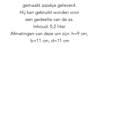
gemaakt aszakje geleverd.
Hij kan gebruikt worden voor
een gedeelte van de as.
Inhoud: 0,2 liter
Afmetingen van deze urn zijn: h=9 cm,
b=11 cm, d=11 cm
Nog geen beoordelingen
Deel je mening. Wees de eerste die een
beoordeling achterlaat.
Geef een beoordeling
Levana urnen