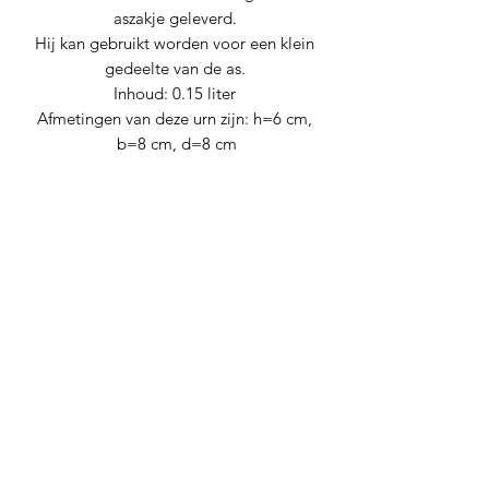
aszakje geleverd.
Hij kan gebruikt worden voor een klein
gedeelte van de as.
Inhoud: 0.15 liter
Afmetingen van deze urn zijn: h=6 cm,
b=8 cm, d=8 cm
Nog geen beoordelingen
Deel je mening. Wees de eerste die een
beoordeling achterlaat.
Geef een beoordeling
Levana urnen