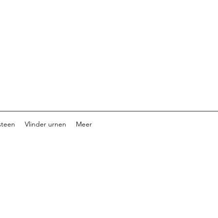
steen
Vlinder urnen
Meer