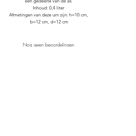
een gedeelte van de as.
Inhoud: 0,4 liter
Afmetingen van deze urn zijn: h=10 cm,
b=12 cm, d=12 cm
Nog geen beoordelingen
Deel je mening. Wees de eerste die een
beoordeling achterlaat.
Geef een beoordeling
Levana urnen
info@levana-urnen.nl
+31614977091